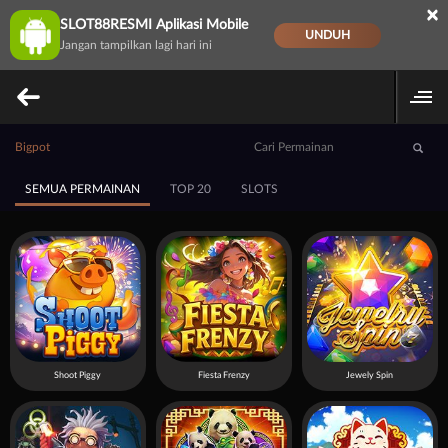
×
SLOT88RESMI Aplikasi Mobile
UNDUH
Jangan tampilkan lagi hari ini
Bigpot
SEMUA PERMAINAN
TOP 20
SLOTS
Shoot Piggy
Fiesta Frenzy
Jewely Spin