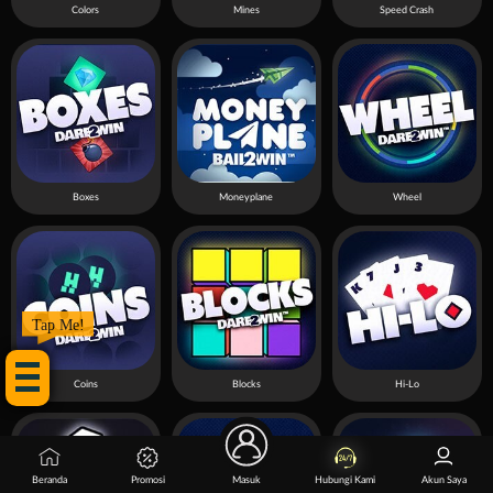
Colors
Mines
Speed Crash
Boxes
Moneyplane
Wheel
Tap Me!
Coins
Blocks
Hi-Lo
Beranda
Promosi
Masuk
Hubungi Kami
Akun Saya