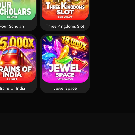
Four Scholars
Three Kingdoms Slot
Trains of India
Jewel Space