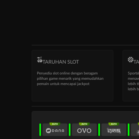
TARUHAN SLOT
T
Penyedia slot online dengan beragam
Sports
pilihan game menarik yang memudahkan
menawa
pemain untuk mencapai jackpot
lebih 
lebih 