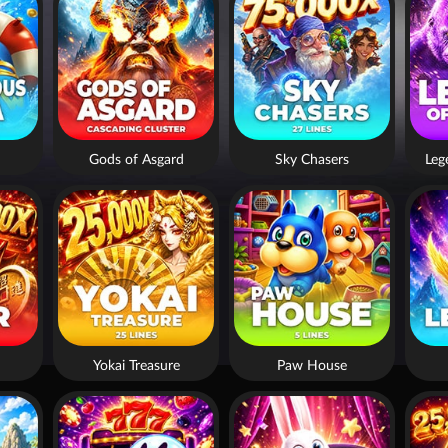
Gods of Asgard
Sky Chasers
Leg
Yokai Treasure
Paw House