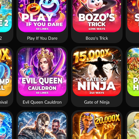
2
Play If You Dare
Bozo's Trick
ival
Evil Queen Cauldron
Gate of Ninja