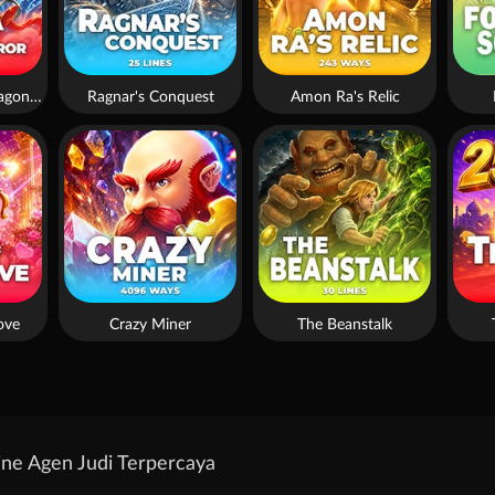
Nezha And The Dragon Emperor
Ragnar's Conquest
Amon Ra's Relic
ove
Crazy Miner
The Beanstalk
ne Agen Judi Terpercaya