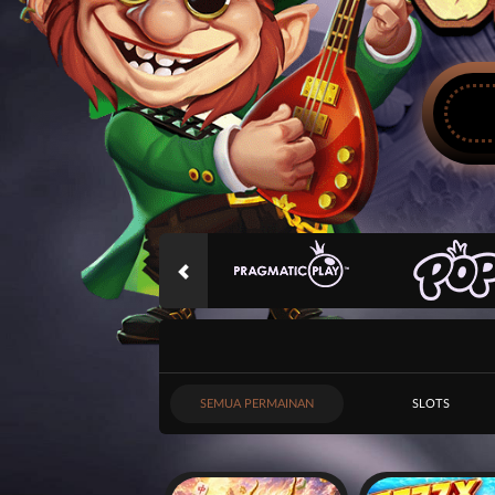
SEMUA PERMAINAN
SLOTS