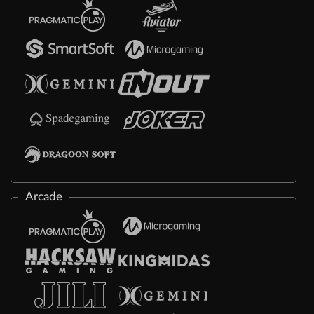
Arcade