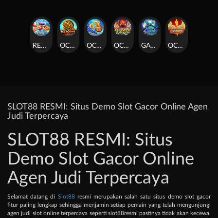
RED PACKET FISHING
OCEAN KING 2
OCEAN PROJECT
OCEAN KING 3
GALAXY WAR
OCEAN KING 4
SLOT88 RESMI: Situs Demo Slot Gacor Online Agen
Judi Terpercaya
SLOT88 RESMI: Situs
Demo Slot Gacor Online
Agen Judi Terpercaya
Selamat datang di
Slot88
resmi merupakan salah satu situs demo slot gacor
fitur paling lengkap sehingga menjamin setiap pemain yang telah mengunjungi
agen judi slot online terpercaya seperti slot88resmi pastinya tidak akan kecewa,