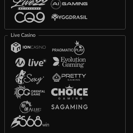
Live Casino