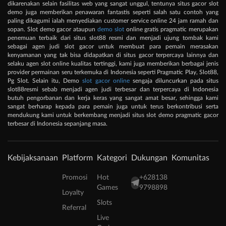
dikarenakan selain fasilitas web yang sangat unggul, tentunya situs gacor slot
demo juga memberikan penawaran fantastis seperti salah satu contoh yang
paling dikagumi ialah menyediakan customer service online 24 jam ramah dan
sopan. Slot demo gacor ataupun
demo slot
online gratis pragmatic merupakan
penemuan terbaik dari situs slot88 resmi dan menjadi ujung tombak kami
sebagai agen judi slot gacor untuk membuat para pemain merasakan
kenyamanan yang tak bisa didapatkan di situs gacor terpercaya lainnya dan
selaku agen slot online kualitas tertinggi, kami juga memberikan berbagai jenis
provider permainan seru terkemuka di Indonesia seperti Pragmatic Play, Slot88,
Pg Slot. Selain itu, Demo
slot gacor online
sengaja diluncurkan pada situs
slot88resmi sebab menjadi agen judi terbesar dan terpercaya di Indonesia
butuh pengorbanan dan kerja keras yang sangat amat besar, sehingga kami
sangat berharap kepada para pemain juga untuk terus berkontribusi serta
mendukung kami untuk berkembang menjadi situs slot demo pragmatic gacor
terbesar di Indonesia sepanjang masa.
Kebijaksanaan
Platform
Kategori
Dukungan
Komunitas
Promosi
Hot
+628138
Games
9798898
Loyalty
Slots
Referral
Live