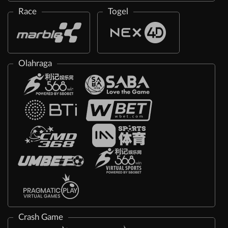
Race
Togel
Olahraga
Crash Game