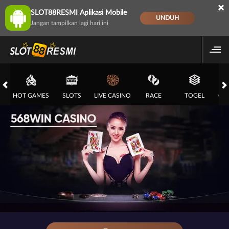
×
SLOT88RESMI Aplikasi Mobile
UNDUH
Jangan tampilkan lagi hari ini
HOT GAMES
SLOTS
LIVE CASINO
RACE
TOGEL
OL